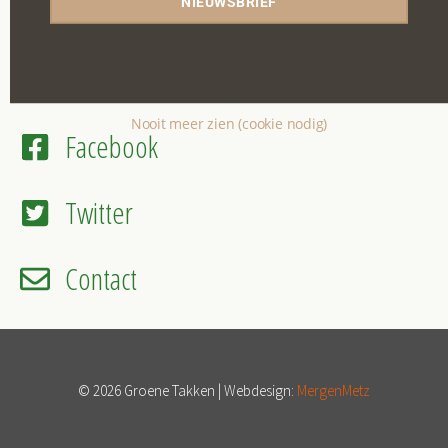
NIEUWSBRIEF
Mijn account
Nieuwsbrief
Nooit meer zien (cookie nodig)
Facebook
Twitter
Contact
© 2026 Groene Takken | Webdesign:
MergenMetz
Item toegevoegd aan winkelwagen.
Afrekenen
0 items -
€
0,00