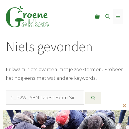
Ga
naar
MEN
de
inhoud
Niets gevonden
Er kwam niets overeen met je zoektermen. Probeer
het nog eens met wat andere keywords.
Zoek
naar:
Cl
th
mo