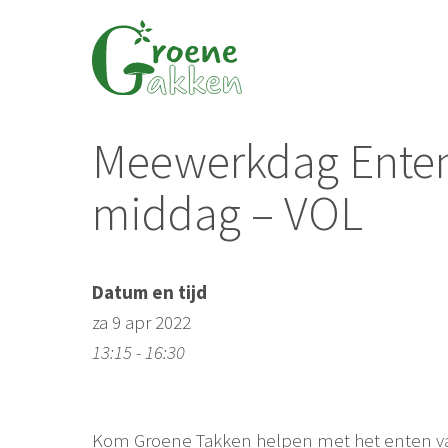
Ga
naar
de
inhoud
Meewerkdag Enten 
middag – VOL
Datum en tijd
za 9 apr 2022
13:15 - 16:30
Kom Groene Takken helpen met het enten