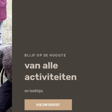
Cl
th
mo
BLIJF OP DE HOOGTE
van alle
activiteiten
en teelttips
NIEUWSBRIEF