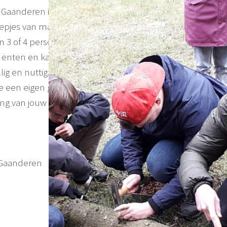
 Gaanderen is op Landgoed ’t Maatje in een jonge
groepjes van maximum 2 personen op ruime afstand van
n 3 of 4 personen) met een totaal van 4 deelnemers.
nten en kan je lekker aan de slag. In een paar uurtjes
g en nuttig. Deelname is gratis, maar je wordt wel
je een eigen geënte stam mee als dank voor jouw inzet.
ng van jouw aanmelding (incl. een routebeschrijving).
, Gaanderen