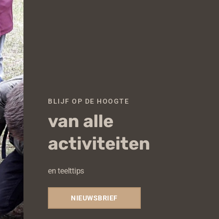
th
mo
Anti-slak plakband
Prijsklasse: € 3,50 tot €
€
3,50
–
€
9,50
BLIJF OP DE HOOGTE
van alle
Opties selecteren
activiteiten
en teelttips
NIEUWSBRIEF