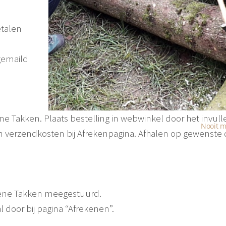
etalen
gemaild
ne Takken. Plaats bestelling in webwinkel door het invull
Nooit m
en verzendkosten bij Afrekenpagina. Afhalen op gewenste
roene Takken meegestuurd.
 door bij pagina “Afrekenen”.