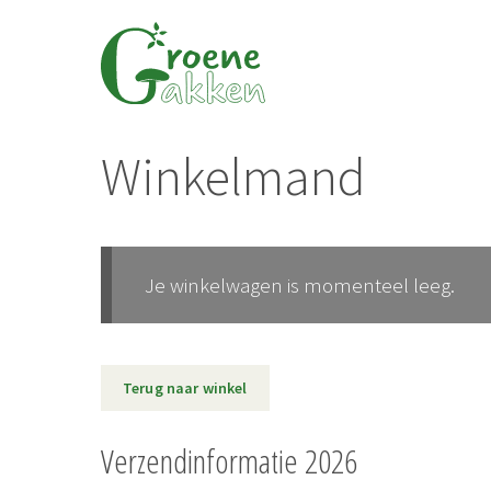
Ga naar de inhoud
Winkelmand
Je winkelwagen is momenteel leeg.
Terug naar winkel
Verzendinformatie 2026