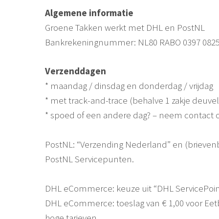
Algemene informatie
Groene Takken werkt met DHL en PostNL
Bankrekeningnummer: NL80 RABO 0397 0825
Verzenddagen
* maandag / dinsdag en donderdag / vrijdag
* met track-and-trace (behalve 1 zakje deuve
* spoed of een andere dag? – neem contact
PostNL: “Verzending Nederland” en (brievenb
PostNL Servicepunten.
DHL eCommerce: keuze uit “DHL ServicePoint”
DHL eCommerce: toeslag van € 1,00 voor Eetb
hoge tarieven