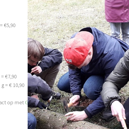
= €5,90
 = €7,90
g = € 10,90
tact op met
Groene Takken