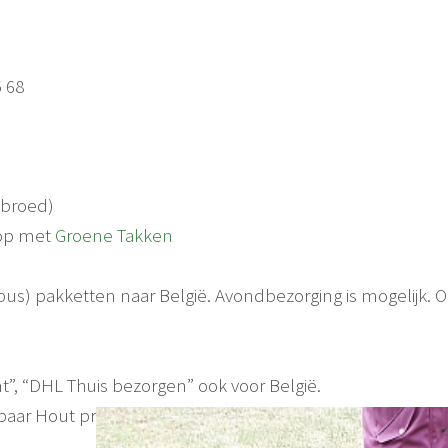
 68
lbroed)
 op met
Groene Takken
us) pakketten naar België. Avondbezorging is mogelijk. 
, “DHL Thuis bezorgen” ook voor België.
aar Hout producten en reishi kweekpakket met stolp ivm