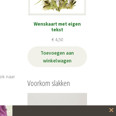
Wenskaart met eigen
tekst
€
4,50
Toevoegen aan
winkelwagen
Ook naar
Voorkom slakken
 (erg)
Cl