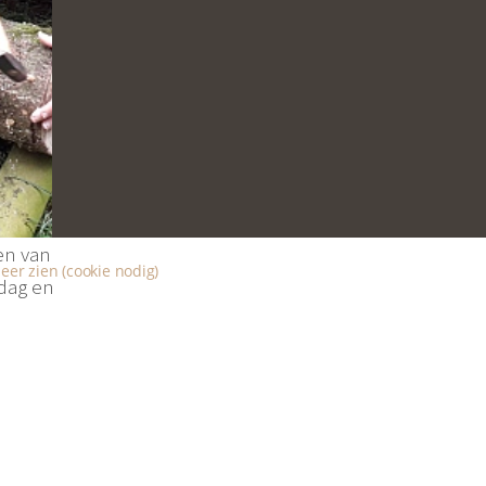
en van
eer zien (cookie nodig)
 dag en