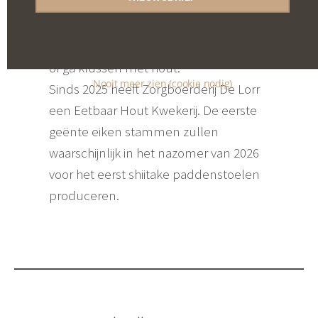
beperking. De vaste cliënten werken
buiten in een van de thema tuinen, in
de keuken met producten uit de tuin
of ga klussen met hout.
Nooit meer zien (cookie nodig)
Sinds 2025 heeft Zorgboerderij De Lorr
een Eetbaar Hout Kwekerij. De eerste
geënte eiken stammen zullen
waarschijnlijk in het nazomer van 2026
voor het eerst shiitake paddenstoelen
produceren.