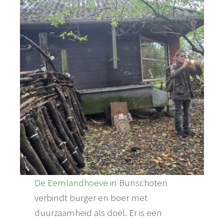
De Eemlandhoeve
in Bunschoten
verbindt burger en boer met
duurzaamheid als doel. Er is een