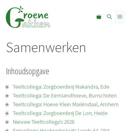
Ga
naar
MEN
de
inhoud
Samenwerken
Inhoudsopgave
Teeltcollega: Zorgboerderij Makandra, Ede
Teeltcollega: De Eemlandhoeve, Bunschoten
Teeltcollega: Hoeve Klein Mariëndaal, Arnhem
Teeltcollega: Zorgboerderij De Lorr, Heide
Nieuwe Teeltcollega’s 2026
Entcollega: Houtwerkplaats Loods 64, Olst