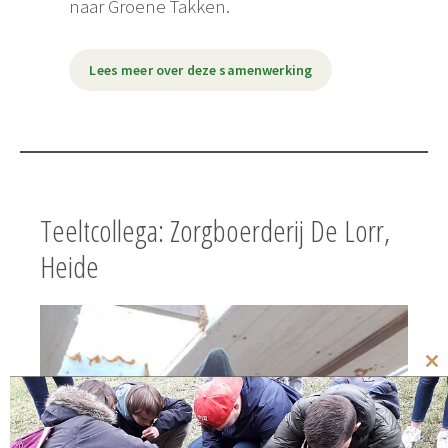
naar Groene Takken.
Lees meer over deze samenwerking
Teeltcollega: Zorgboerderij De Lorr,
Heide
Cl
th
mo