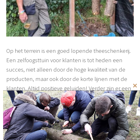
Op het terrein is een goed lopende theeschenkerij.
Een zelfoogsttuin voor klanten is tot heden een
succes, niet alleen door de hoge kwaliteit van de
producten, maar ook door de korte lijnen met de
klanten. Altijd positieve geluiden! Verder zijn er een
Cl
aantal zorgdieren op de boerderij te vinden en
th
mo
resthout wordt verwerkt tot brandhout.
De samenwerking met Groene Takken ontstond
rond 2019. Elk jaar krijgen ze tussen de 40 – 80