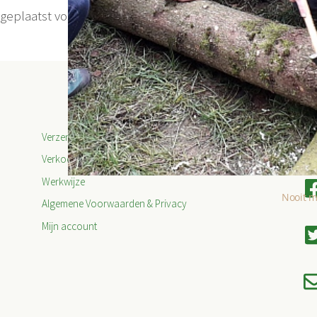
eplaatst voor dit evenement.
Verzendinformatie
Verkooppunten 2026
Werkwijze
Nooit m
Algemene Voorwaarden & Privacy
Mijn account