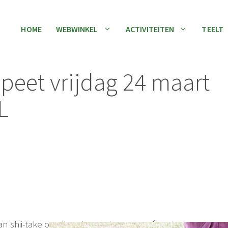
HOME
WEBWINKEL
ACTIVITEITEN
TEELT
eet vrijdag 24 maart
L
an shii-take op eiken boomstammen of oesterzwam op