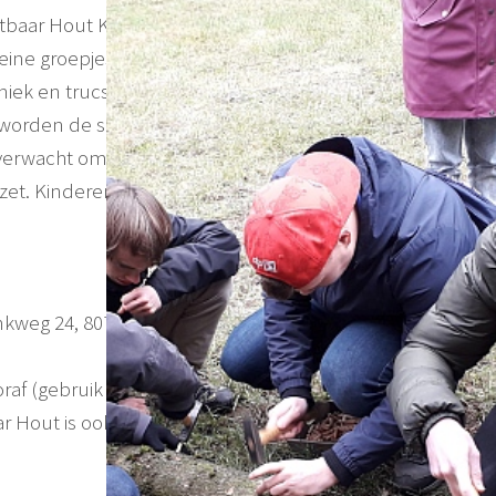
baar Hout Kwekerij in Nunspeet is op Kwekerij De
eine groepjes. Wij beginnen met een korte uitleg en
chniek en trucs om een boomstam op de juiste manier te
worden de spieren goed warm en het is gezellig en
 verwacht om hard te werken! Na afloop krijg je een
et. Kinderen zijn welkom in overleg.
inkweg 24, 8071 SM Nunspeet
raf (gebruik Direct Overschrijving zonder verzendkosten
Hout is ook beschikbaar op de kwekerij.