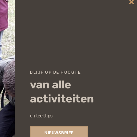
Cl
th
mo
BLIJF OP DE HOOGTE
van alle
activiteiten
en teelttips
NIEUWSBRIEF