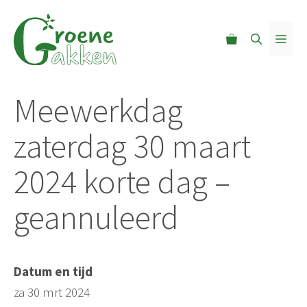
Ga
naar
MEN
de
inhoud
Meewerkdag
zaterdag 30 maart
2024 korte dag –
geannuleerd
Datum en tijd
za 30 mrt 2024