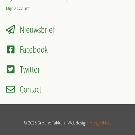
Mijn account
Nieuwsbrief
Facebook
Twitter
Contact
© 2026 Groene Takken | Webdesign:
MergenMetz
Item toegevoegd aan winkelwagen.
Afrekenen
0 items -
€
0,00