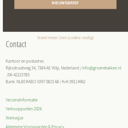
NIEUWSBRIEF
Onze werkwijze
O
nze missie, werkveld en werklocaties
Nooit meer zien (cookie nodig)
Contact
Kantoor en postadres
Rijksstraatweg 34, 7384 AE Wilp, Nederland /
info@groenetakken.nl
/06-42223785
Bank: NL80 RABO 0397 0825 68 / KvK 09114962
Verzendinformatie
Verkooppunten 2026
Werkwijze
Algemene Voorwaarden & Privacy