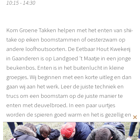
10:15 - 14:30
Kom Groene Takken helpen met het enten van shii-
take op eiken boomstammen of oesterzwam op
andere loofhoutsoorten. De Eetbaar Hout Kwekerij
in Gaanderen is op Landgoed ’t Maatje in een jonge
beukenbos. Enten is in het buitenlucht in kleine
groepjes. Wij beginnen met een korte uitleg en dan
gaan wij aan het werk. Leer de juiste techniek en
trucs om een boomstam op de juiste manier te
enten met deuvelbroed. In een paar uurtjes
worden de spieren goed warm en het is gezellig en
Cl
nuttig. Deelname is gratis, maar je wordt wel
th
verwacht om hard te werken! Na afloop krijg je een
mo