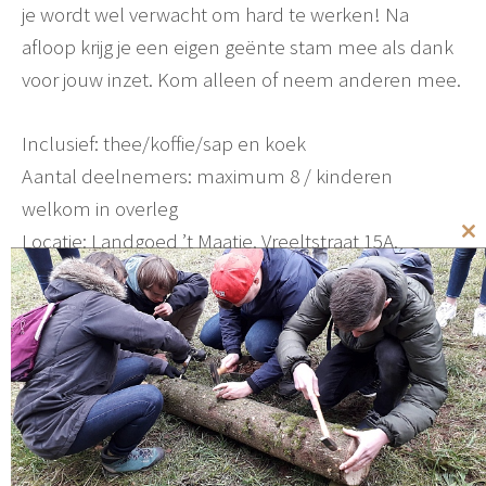
je wordt wel verwacht om hard te werken! Na
afloop krijg je een eigen geënte stam mee als dank
voor jouw inzet. Kom alleen of neem anderen mee.
Inclusief: thee/koffie/sap en koek
Aantal deelnemers: maximum 8 / kinderen
welkom in overleg
Locatie: Landgoed ’t Maatje, Vreeltstraat 15A,
Cl
th
Gaanderen
mo
Winkeltje: Eetbaar Hout en webwinkel producten
(vooraf bestellen)
Overige: stevige schoenen en buitenkleding
Locatie
Eetbaar Hout Kwekerij Gaanderen