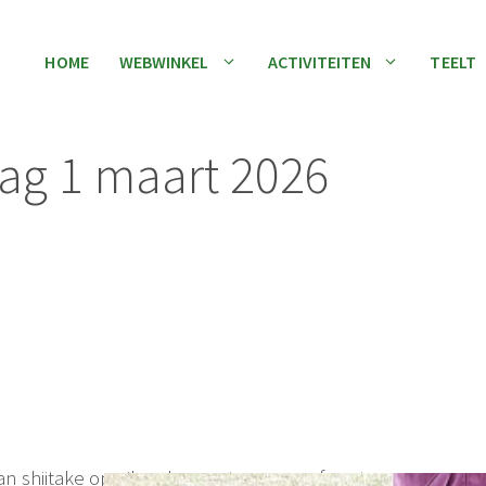
HOME
WEBWINKEL
ACTIVITEITEN
TEELT
g 1 maart 2026
an shiitake op eiken boomstammen of oesterzwam op