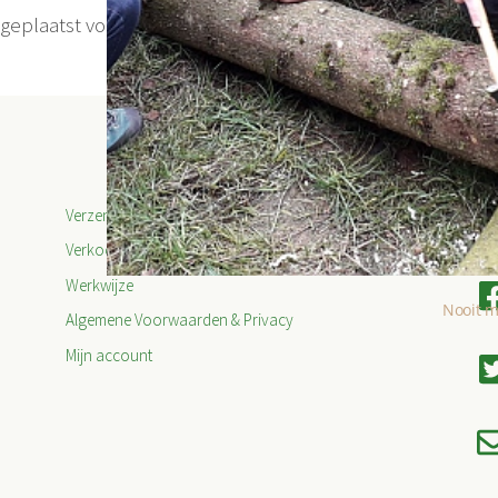
eplaatst voor dit evenement.
Verzendinformatie
Verkooppunten 2026
Werkwijze
Nooit m
Algemene Voorwaarden & Privacy
Mijn account