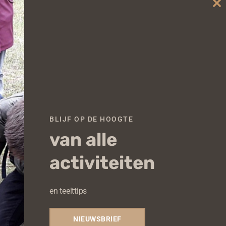
Cl
th
mo
BLIJF OP DE HOOGTE
van alle
activiteiten
en teelttips
NIEUWSBRIEF