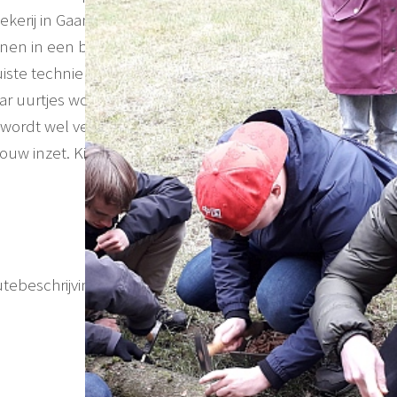
erij in Gaanderen is op Landgoed ’t Maatje in een jong
innen in een boerenschuur. Wij beginnen met een korte
e juiste techniek en trucs om een boomstam op de beste
r uurtjes worden de spieren goed warm en het is
je wordt wel verwacht om hard te werken! Na afloop krijg
ouw inzet. Kinderen zijn welkom in overleg. Een eigen
utebeschrijving met bevestiging)