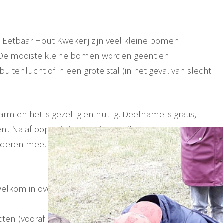
Eetbaar Hout Kwekerij zijn veel kleine bomen
 De mooiste kleine bomen worden geënt en
uitenlucht of in een grote stal (in het geval van slecht
m en het is gezellig en nuttig. Deelname is gratis,
! Na afloop krijg je een eigen geënte stam mee als
nderen mee.
elkom in overleg
ten (vooraf bestellen)