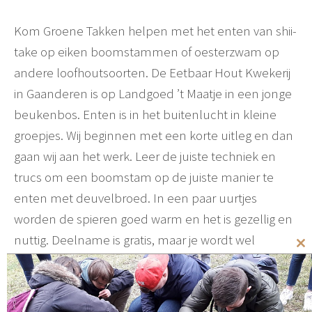
Kom Groene Takken helpen met het enten van shii-
take op eiken boomstammen of oesterzwam op
andere loofhoutsoorten. De Eetbaar Hout Kwekerij
in Gaanderen is op Landgoed ’t Maatje in een jonge
beukenbos. Enten is in het buitenlucht in kleine
groepjes. Wij beginnen met een korte uitleg en dan
gaan wij aan het werk. Leer de juiste techniek en
trucs om een boomstam op de juiste manier te
enten met deuvelbroed. In een paar uurtjes
worden de spieren goed warm en het is gezellig en
nuttig. Deelname is gratis, maar je wordt wel
Cl
verwacht om hard te werken! Na afloop krijg je een
th
eigen geënte stam mee als dank voor jouw inzet.
mo
Kinderen zijn welkom in overleg.