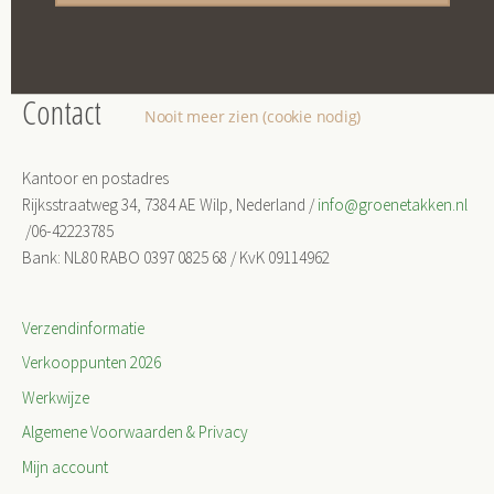
O
nze missie, werkveld en werklocaties
Contact
Nooit meer zien (cookie nodig)
Kantoor en postadres
Rijksstraatweg 34, 7384 AE Wilp, Nederland /
info@groenetakken.nl
/06-42223785
Bank: NL80 RABO 0397 0825 68 / KvK 09114962
Verzendinformatie
Verkooppunten 2026
Werkwijze
Algemene Voorwaarden & Privacy
Mijn account