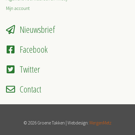
Mijn account
Nieuwsbrief
Facebook
Twitter
Contact
© 2026 Groene Takken | Webdesign:
MergenMetz
Item toegevoegd aan winkelwagen.
Afrekenen
0 items -
€
0,00