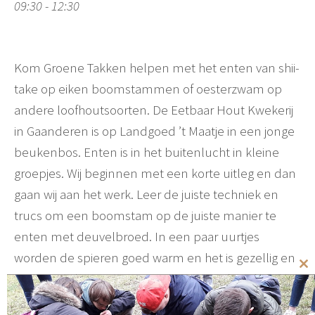
09:30 - 12:30
Kom Groene Takken helpen met het enten van shii-
take op eiken boomstammen of oesterzwam op
andere loofhoutsoorten. De Eetbaar Hout Kwekerij
in Gaanderen is op Landgoed ’t Maatje in een jonge
beukenbos. Enten is in het buitenlucht in kleine
groepjes. Wij beginnen met een korte uitleg en dan
gaan wij aan het werk. Leer de juiste techniek en
trucs om een boomstam op de juiste manier te
enten met deuvelbroed. In een paar uurtjes
worden de spieren goed warm en het is gezellig en
Cl
nuttig. Deelname is gratis, maar je wordt wel
th
verwacht om hard te werken! Na afloop krijg je een
mo