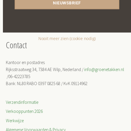
NIEUWSBRIEF
Onze werkwijze
O
nze missie, werkveld en werklocaties
Nooit meer zien (cookie nodig)
Contact
Kantoor en postadres
Rijksstraatweg 34, 7384 AE Wilp, Nederland /
info@groenetakken.nl
/06-42223785
Bank: NL80 RABO 0397 0825 68 / KvK 09114962
Verzendinformatie
Verkooppunten 2026
Werkwijze
Algemene Voorwaarden & Privacy