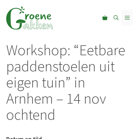
Ga
naar
MEN
de
inhoud
Workshop: “Eetbare
paddenstoelen uit
eigen tuin” in
Arnhem – 14 nov
ochtend
Datum en tijd