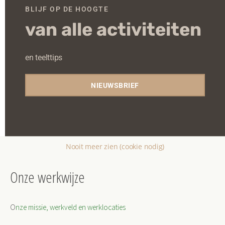
De Nieuwe Hommel
BLIJF OP DE HOOGTE
van alle activiteiten
De Wiltstraat 6 - Arnhem
Evenementen
en teelttips
NIEUWSBRIEF
Nooit meer zien (cookie nodig)
Onze werkwijze
O
nze missie, werkveld en werklocaties