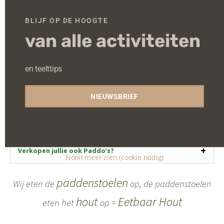
Wanneer bloeien eetbare paddenstoelen?
BLIJF OP DE HOOGTE
van alle activiteiten
Wat is de optimale vochtigheid?
en teelttips
Zijn pissebedden schadelijk voor Eetbaar Hout?
NIEUWSBRIEF
Waarom is de schors afgescheurd?
Verkopen jullie ook Paddo’s?
Nooit meer zien (cookie nodig)
paddenstoelen
Wij eten de
op, de paddenstoelen
hout
Eetbaar Hout
eten het
op =