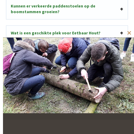
Kunnen er verkeerde paddenstoelen op de
boomstammen groeien?
Wat is een geschikte plek voor Eetbaar Hout?
Cl
th
mo
Wel of niet dompelen?
Anti-slak maatregelen?
Wanneer oogsten?
Wanneer is een shiitakestam klaar voor productie?