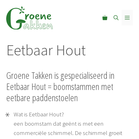
Ga
naar
MEN
de
inhoud
Eetbaar Hout
Groene Takken is gespecialiseerd in
Eetbaar Hout = boomstammen met
eetbare paddenstoelen
Wat is Eetbaar Hout?
een boomstam dat geënt is met een
commerciële schimmel. De schimmel groeit