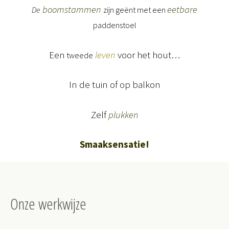
boomstammen
eetbare
De
zijn
geënt met een
paddenstoel
Een
voor het hout…
leven
tweede
In de tuin of op balkon
Zelf
plukken
Smaaksensatie!
Onze werkwijze