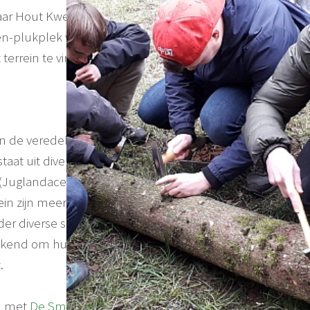
r Hout Kwekerij is
n-plukplek voor de
terrein te vinden.
n de veredeling en teelt
aat uit diverse soorten
 (Juglandaceae) en komt
ein zijn meer dan zeventig
der diverse soorten
bekend om hun smakelijke
.
n met
De Smallekamp