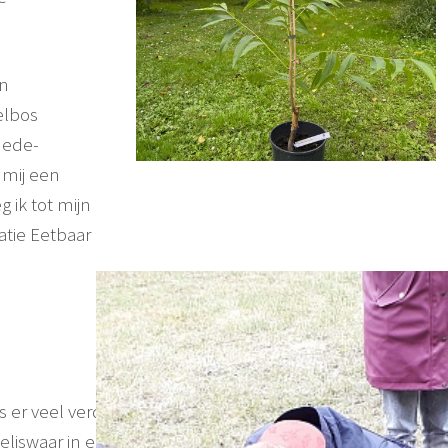
an
elbos
mede-
 mij een
 ik tot mijn
tie Eetbaar
s er veel verdriet en na een
eliswaar in een andere