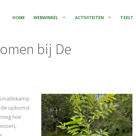
HOME
WEBWINKEL
ACTIVITEITEN
TEELT
bomen bij De
 Smallekamp
e de opkomst
vroeg hoe
bossen,
e