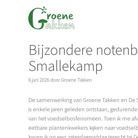
Ga
naar
de
inhoud
Bijzondere noten
Smallekamp
6 juni 2026
door
Groene Takken
De samenwerking van Groene Takken en De
is enkele jaren geleden ontstaan, gedurend
van het voedselbosfenomeen. Toen ik me af
eetbare plantenkwekers kijken naar voedsel
kwam ik op een zaterdagmiddag terecht bij D