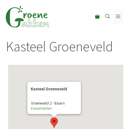
Ga
naar
MEN
de
inhoud
Kasteel Groeneveld
Kasteel Groeneveld
Groeneveld 2 - Baarn
Evenementen