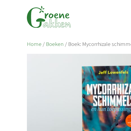
Ga
naar
de
inhoud
Home
/
Boeken
/ Boek: Mycorrhizale schimm