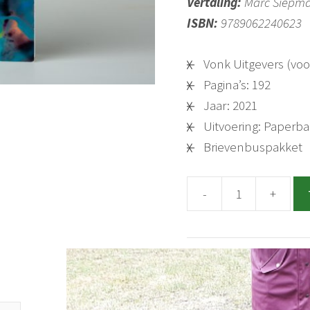
Vertaling:
Marc Siepm
ISBN:
9789062240623
Vonk Uitgevers (voo
Pagina’s: 192
Jaar: 2021
Uitvoering: Paperb
Brievenbuspakket
-
+
Boek:
Mycorrhizale
schimmels
aantal
Categorie:
Boeken