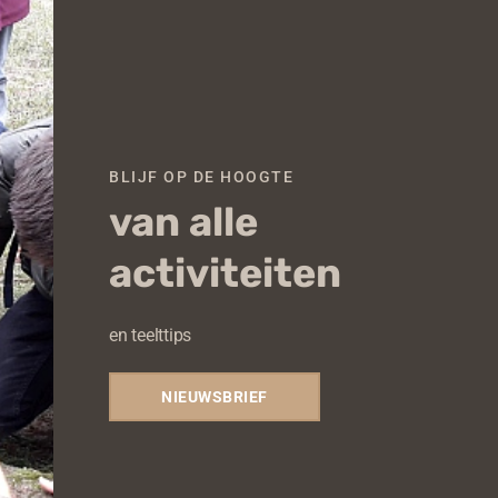
boeiend uit leggen. Evenals het Bodemvoedselweb is
BLIJF OP DE HOOGTE
van alle
onder een groene achtergrond. Ook heel handig voor
activiteiten
en teelttips
NIEUWSBRIEF