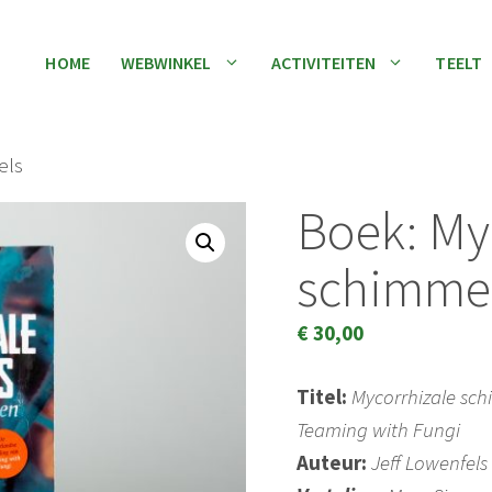
HOME
WEBWINKEL
ACTIVITEITEN
TEELT
els
Boek: My
schimme
€
30,00
Titel:
Mycorrhizale sch
Teaming with Fungi
Auteur:
Jeff Lowenfels