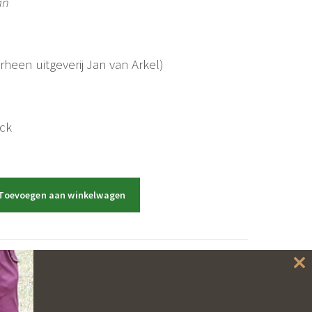
an
rheen uitgeverij Jan van Arkel)
ack
Toevoegen aan winkelwagen
Cl
th
mo