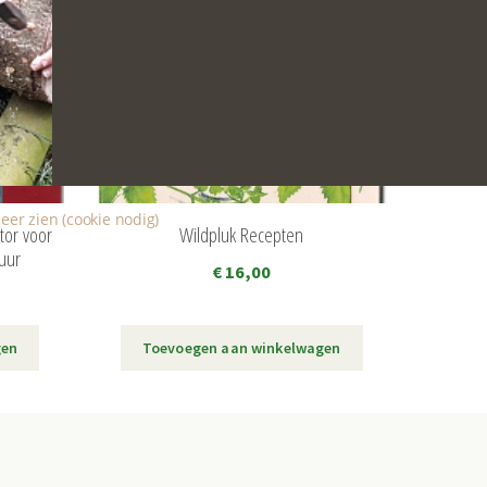
eer zien (cookie nodig)
tor voor
Wildpluk Recepten
uur
€
16,00
gen
Toevoegen aan winkelwagen