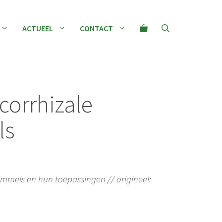
schimmels
aantal
ACTUEEL
CONTACT
corrhizale
ls
immels en hun toepassingen // origineel: