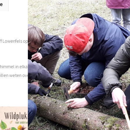
ie
f Lowenfels opnieuw in staat de detailrijke concepten duidelijk en 
himmel in elkaar zit, maar het boek is vrij technisch voor mensen z
len weten over het nut van werken met/samen met schimmels.