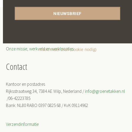
NIEUWSBRIEF
Onze werkwijze
O
nze missie, werkveld en werklocaties
Nooit meer zien (cookie nodig)
Contact
Kantoor en postadres
Rijksstraatweg 34, 7384 AE Wilp, Nederland /
info@groenetakken.nl
/06-42223785
Bank: NL80 RABO 0397 0825 68 / KvK 09114962
Verzendinformatie