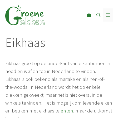
Ga
naar
MEN
de
inhoud
Eikhaas
Eikhaas groeit op de onderkant van eikenbomen in
nood en is af en toe in Nederland te vinden.
Eikhaas is ook bekend als maitake en als hen-of-
the-woods.
In Nederland wordt het op enkele
plekken gekweekt, maar het is niet overal in de
winkels te vinden.
Het is mogelijk om levende eiken
en beuken met eikhaas te
enten
, maar de uitkomst