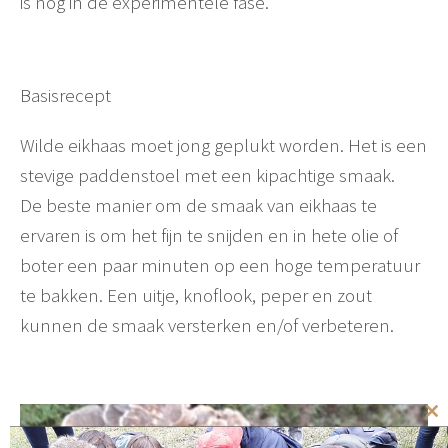
is nog in de experimentele fase.
Basisrecept
Wilde eikhaas moet jong geplukt worden. Het is een
stevige paddenstoel met een kipachtige smaak.
De beste manier om de smaak van eikhaas te
ervaren is om het fijn te snijden en in hete olie of
boter een paar minuten op een hoge temperatuur
te bakken. Een uitje, knoflook, peper en zout
kunnen de smaak versterken en/of verbeteren.
Cl
th