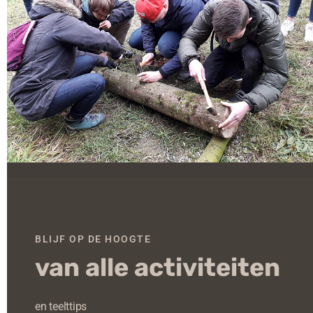
mo
BLIJF OP DE HOOGTE
van alle activiteiten
Recept:
Eikhaas met bloemkoolsteaks en
venkelcreme
en teelttips