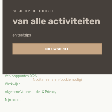
O
nze missie, werkveld en werklocaties
BLIJF OP DE HOOGTE
Contact
van alle activiteiten
Kantoor en postadres
en teelttips
Rijksstraatweg 34, 7384 AE Wilp, Nederland /
info@groenetakken.nl
/06-42223785
NIEUWSBRIEF
Bank: NL80 RABO 0397 0825 68 / KvK 09114962
Verzendinformatie
Verkooppunten 2026
Nooit meer zien (cookie nodig)
Werkwijze
Algemene Voorwaarden & Privacy
Mijn account