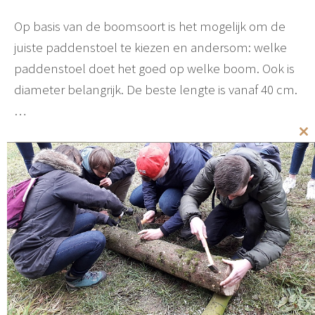
Op basis van de boomsoort is het mogelijk om de
juiste paddenstoel te kiezen en andersom: welke
paddenstoel doet het goed op welke boom. Ook is
diameter belangrijk. De beste lengte is vanaf 40 cm.
…
Cl
Lees meer
th
mo
Categorieën
Teelt
Multizwam Totemboom