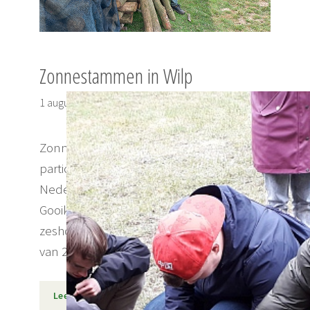
Zonnestammen in Wilp
1 augustus 2025
Zonneakker Voorst Het grootste
particuliere zonnepark (in 2022) in
Nederland ligt in Wilp en is van de familie
Gooiker. Het terrein werd al benut door
zeshonderd schapen, maar in het voorjaar
van 2023 kwam daar, …
Lees meer