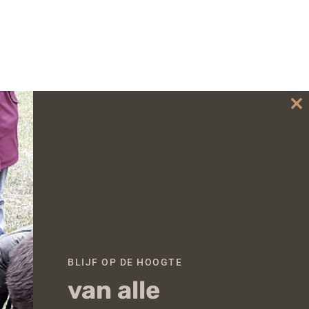
Cl
th
mo
BLIJF OP DE HOOGTE
van alle