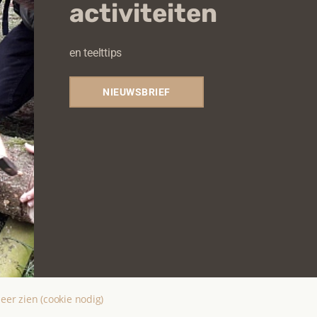
activiteiten
en teelttips
NIEUWSBRIEF
eer zien (cookie nodig)