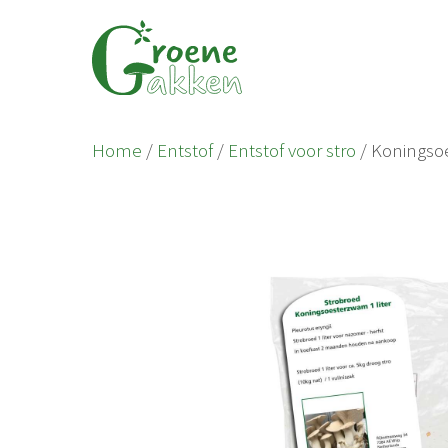
Ga
naar
de
inhoud
Home
/
Entstof
/
Entstof voor stro
/ Koningsoe