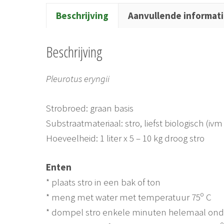
Beschrijving
Aanvullende informat
Beschrijving
Pleurotus eryngii
Strobroed: graan basis
Substraatmateriaal: stro, liefst biologisch (
Hoeveelheid: 1 liter x 5 – 10 kg droog stro
Enten
* plaats stro in een bak of ton
* meng met water met temperatuur 75º C
* dompel stro enkele minuten helemaal ond