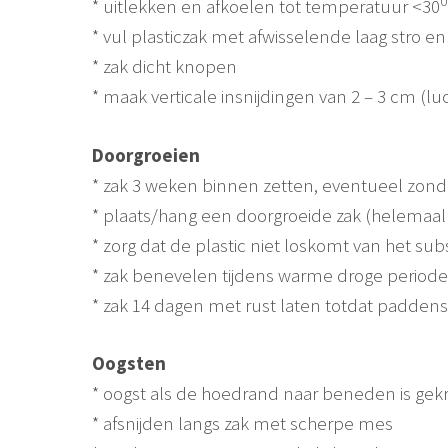
* uitlekken en afkoelen tot temperatuur <30
* vul plasticzak met afwisselende laag stro 
* zak dicht knopen
* maak verticale insnijdingen van 2 – 3 cm (l
Doorgroeien
* zak 3 weken binnen zetten, eventueel zonde
* plaats/hang een doorgroeide zak (helemaal 
* zorg dat de plastic niet loskomt van het sub
* zak benevelen tijdens warme droge period
* zak 14 dagen met rust laten totdat paddenst
Oogsten
* oogst als de hoedrand naar beneden is gek
* afsnijden langs zak met scherpe mes