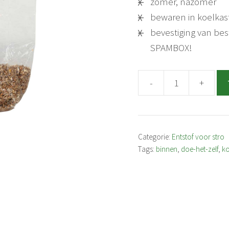
zomer, nazomer
bewaren in koelkas
bevestiging van be
SPAMBOX!
-
+
Koningsoesterzwam
strobroed
1
liter
Categorie:
Entstof voor stro
Tags:
binnen
,
doe-het-zelf
,
k
aantal