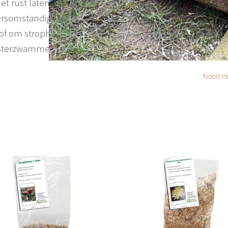
et rust laten
weersomstandigheden)
of om stropharia op te telen
 oesterzwammen
Nooit m