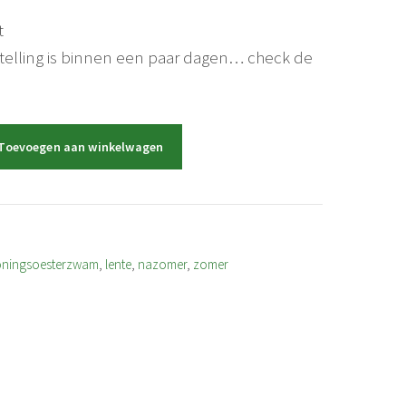
t
stelling is binnen een paar dagen… check de
Toevoegen aan winkelwagen
oningsoesterzwam
,
lente
,
nazomer
,
zomer