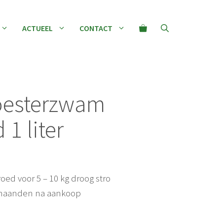
1
liter
ACTUEEL
CONTACT
aantal
oesterzwam
 1 liter
broed voor 5 – 10 kg droog stro
2 maanden na aankoop