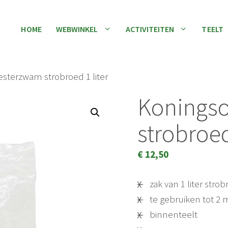
HOME
WEBWINKEL
ACTIVITEITEN
TEELT
sterzwam strobroed 1 liter
Konings
strobroed
€
12,50
zak van 1 liter stro
te gebruiken tot 
binnenteelt