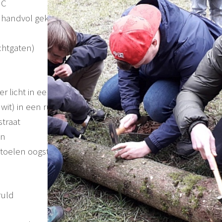
0
C
en handvol gekruimeld strobroed
uchtgaten)
0
r licht in een warme ruimte 18-22
C
0
wit) in een ruimte met daglicht 8-15
C.
straat
en
oelen oogstrijp zijn
ruld