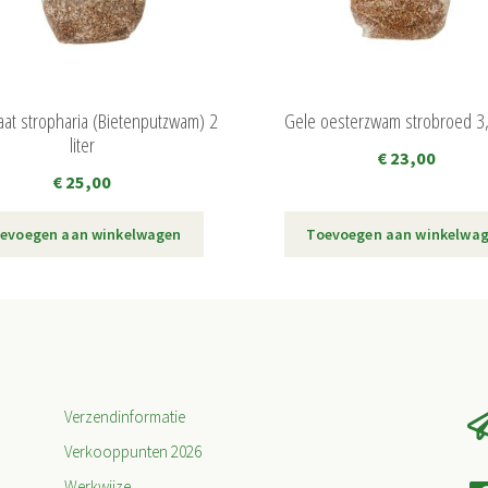
aat stropharia (Bietenputzwam) 2
Gele oesterzwam strobroed 3,0
liter
€
23,00
€
25,00
evoegen aan winkelwagen
Toevoegen aan winkelwa
Verzendinformatie
Verkooppunten 2026
Werkwijze