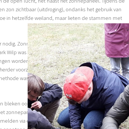
n de open lucht, net naast het zonnepaneel. Tijdens de
n zon zichtbaar (uitdroging), ondanks het gebruik van
oe in hetzelfde weiland, maar lieten de stammen met
nodig. Zonneparken beschikken vaak niet over
nepark Wilp was geen stromend water. Water van de
gen worden en het gebruik van een tuinslang van een
herder voorzag zijn schapen van water door water aan
 methode was voor mij om meerdere praktische
ein bleken ook een knelpunt te vormen. De Eetbaar-
 zonnepark altijd een helm en veiligheidsvest dragen.
e melden via een ingewikkeld apparaat aan de andere