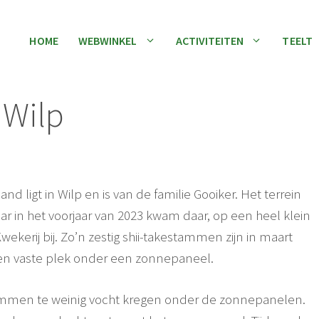
HOME
WEBWINKEL
ACTIVITEITEN
TEELT
 Wilp
d ligt in Wilp en is van de familie Gooiker. Het terrein
 in het voorjaar van 2023 kwam daar, op een heel klein
ekerij bij. Zo’n zestig shii-takestammen zijn in maart
 een vaste plek onder een zonnepaneel.
tammen te weinig vocht kregen onder de zonnepanelen.