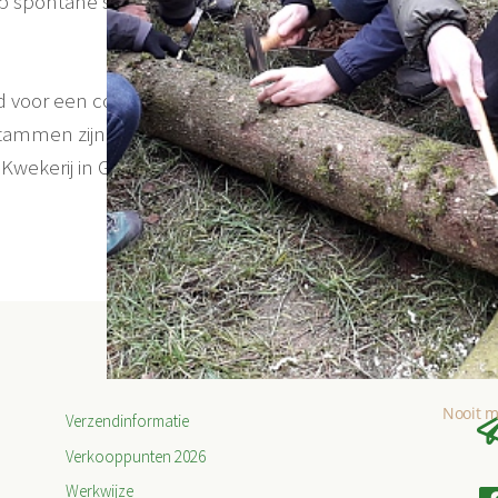
 op spontane stammencontroles na veranderde of lang
ld voor een conclusie over de kweekomstandigheden
 stammen zijn voor het dompelen weggehaald en later in
wekerij in Gaanderen. De eerste opbrengst was
Nooit m
Verzendinformatie
Verkooppunten 2026
Werkwijze