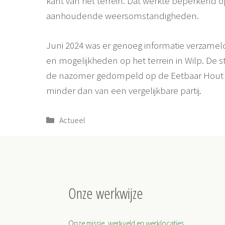
kant van het terrein. Dat werkte beperkend
aanhoudende weersomstandigheden.
Juni 2024 was er genoeg informatie verzame
en mogelijkheden op het terrein in Wilp. De
de nazomer gedompeld op de Eetbaar Hout K
minder dan van een vergelijkbare partij.
Categorieën
Actueel
Onze werkwijze
O
nze missie, werkveld en werklocaties