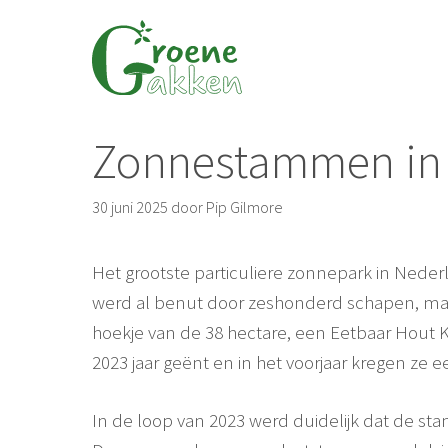
Ga
naar
de
inhoud
Zonnestammen in
30 juni 2025
door
Pip Gilmore
Het grootste particuliere zonnepark in Nederlan
werd al benut door zeshonderd schapen, maar
hoekje van de 38 hectare, een Eetbaar Hout Kw
2023 jaar geënt en in het voorjaar kregen ze
In de loop van 2023 werd duidelijk dat de s