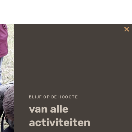
Cl
th
mo
BLIJF OP DE HOOGTE
van alle
activiteiten