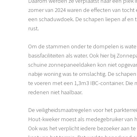
Daarom werden ze verplaatst naar een plek i
zomer van 2024 waren de effecten van tocht e
een schaduwdoek. De schapen liepen af en t
rust.
Om de stammen onder te dompelen is water 
basisfaciliteiten als water. Ook hier bij Zon
schuine zonnepaneeldaken kon niet opgevan
nabije woning was te omslachtig. De schapen
te voeren met een 1,3m3 IBC-container. Die
redenen niet haalbaar.
De veiligheidsmaatregelen voor het parkterr
Hout-kweker moest als medegebruiker van het
Ook was het verplicht iedere bezoeker aan t