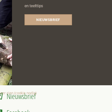
en teelttips
NIEUWSBRIEF
eer zien (cookie nodig)
Nieuwsbrief