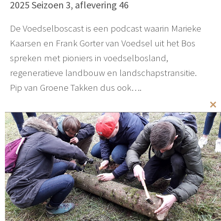
2025 Seizoen 3, aflevering 46
De Voedselboscast is een podcast waarin Marieke
Kaarsen en Frank Gorter van Voedsel uit het Bos
spreken met pioniers in voedselbosland,
regeneratieve landbouw en landschapstransitie.
Pip van Groene Takken dus ook….
Cl
th
mo
Categorieën