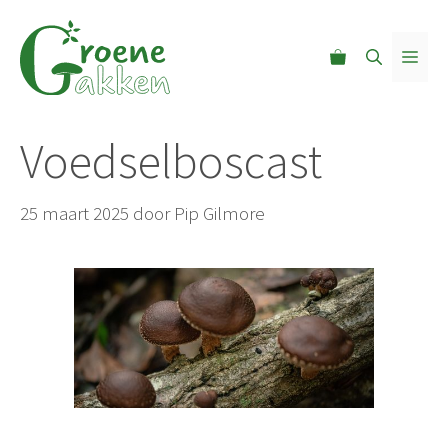
Ga
naar
MEN
de
inhoud
Voedselboscast
25 maart 2025
door
Pip Gilmore