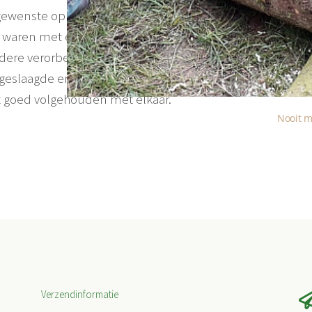
e gewenste opnames, maar Nadia en ik waren zo onder
waren met eten in plaats van zijn instructies te volgen.
re verorberde broodjes was de regisseur eindelijk
geslaagde en leuke dag was het eindelijk tijd om
et goed volgehouden met elkaar.
Nooit m
Verzendinformatie