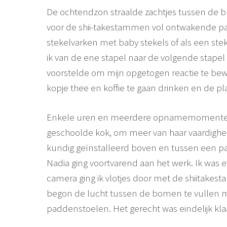
De ochtendzon straalde zachtjes tussen de 
voor de shii-takestammen vol ontwakende pad
stekelvarken met baby stekels of als een st
ik van de ene stapel naar de volgende stape
voorstelde om mijn opgetogen reactie te be
kopje thee en koffie te gaan drinken en de 
Enkele uren en meerdere opnamemomenten lat
geschoolde kok, om meer van haar vaardighe
kundig geïnstalleerd boven en tussen een 
Nadia ging voortvarend aan het werk. Ik was 
camera ging ik vlotjes door met de shiitakes
begon de lucht tussen de bomen te vullen m
paddenstoelen. Het gerecht was eindelijk kla