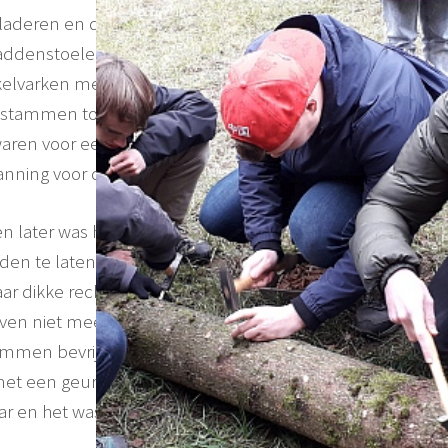
bladeren en de oranjegloed was een mooi achtergrond
denstoelen. Bijna elke shiitakestam zag eruit als een
ekelvarken met trommels. Met geluiden van geluk gleed
l stammen totdat de ietwat verbaasde regisseur
waren voor een later moment. Het was tijd om een
planning voor de komende dag te bespreken.
er was het tijd voor Nadia, de presentatrice en
den te laten zien. Een pop-up keuken was heel snel en
paar dikke rechtopstaande oesterzwamstammen en
even niet meer nodig en bukkend uit zicht van de
tammen bevrijden van hun rijpe stekels. Langzaam
et een geur van oosterse kruiden en versgebakken
ar en het was tijd om te proeven.