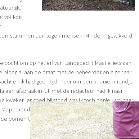
tuurlijk,
t vol kon
n.
boomstammen dan tegen mensen. Minder ingewikkeld
bocht om op het erf van Landgoed ’t Maatje, iets aan
e ploeg al aan de praat met de beheerder en eigenaar
rwacht en ik had geen tijd meer om een anoniem rondje
 een afspraak in juli met de redacteur had ik naar
de kwekerij er goed bij stond was ik toch benieuwd naar
jn. Mopperend tegen mezelf en met de televisiemannen
de bomen totdat wij de bij de ingang van de kwekerij