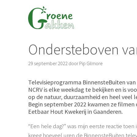
Ga
naar
de
inhoud
Ondersteboven va
29 september 2022
door
Pip Gilmore
Televisieprogramma BinnensteBuiten van
NCRV is elke weekdag te bekijken en is voo
op de natuur, duurzaamheid en heel veel l
Begin september 2022 kwamen ze filmen 
Eetbaar Hout Kwekerij in Gaanderen.
“Een hele dag?” was mijn eerste reactie toen 
kreeg hoeveel uren de BinnensteBuiten telev