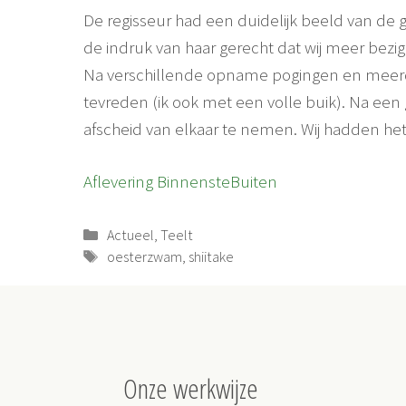
De regisseur had een duidelijk beeld van d
de indruk van haar gerecht dat wij meer bezig 
Na verschillende opname pogingen en meerde
tevreden (ik ook met een volle buik). Na een 
afscheid van elkaar te nemen. Wij hadden h
Aflevering BinnensteBuiten
Categorieën
Actueel
,
Teelt
Tags
oesterzwam
,
shiitake
Onze werkwijze