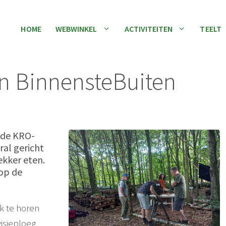
HOME
WEBWINKEL
ACTIVITEITEN
TEELT
n BinnensteBuiten
 de KRO-
ral gericht
ekker eten.
op de
ik te horen
isieploeg