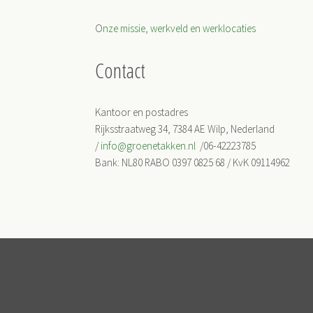
O
nze missie, werkveld en werklocaties
Contact
Kantoor en postadres
Rijksstraatweg 34, 7384 AE Wilp, Nederland
/
info@groenetakken.nl
/06-42223785
Bank: NL80 RABO 0397 0825 68 / KvK 09114962