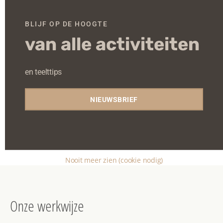
BLIJF OP DE HOOGTE
Prijs
van alle activiteiten
en teelttips
Paddenstoelensoort
Paddenstoelensoort
Grijze oesterzwam
NIEUWSBRIEF
Gele oesterzwam
Toepassen
Nooit meer zien (cookie nodig)
Onze werkwijze