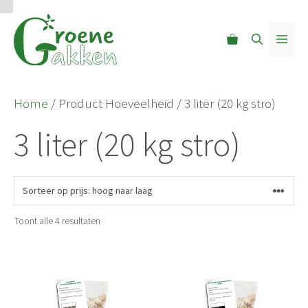
Ga
naar
MEN
de
inhoud
Home
/ Product Hoeveelheid / 3 liter (20 kg stro)
3 liter (20 kg stro)
Gesorteerd
Toont alle 4 resultaten
op
prijs:
hoog
naar
laag