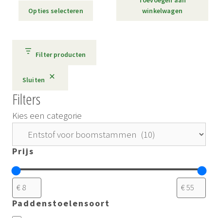
Toevoegen aan
tot
op
Opties selecteren
winkelwagen
€ 12,00
de
productpagina
Filter producten
Sluiten
Filters
Kies een categorie
Prijs
Paddenstoelensoort