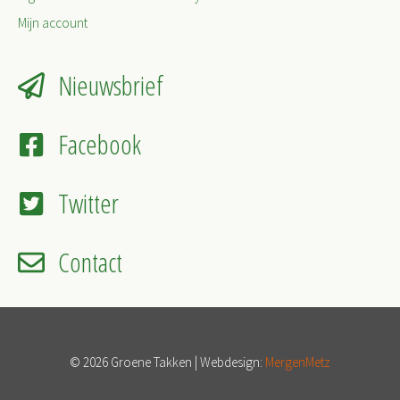
Mijn account
Nieuwsbrief
Facebook
Twitter
Contact
© 2026 Groene Takken | Webdesign:
MergenMetz
Item toegevoegd aan winkelwagen.
Afrekenen
0 items -
€
0,00