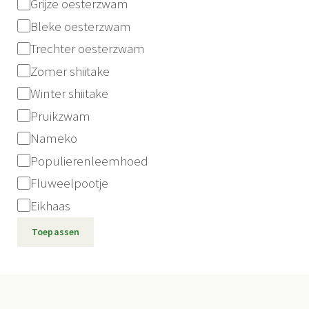
Paddenstoelensoort
Grijze oesterzwam
Bleke oesterzwam
Trechter oesterzwam
Zomer shiitake
Winter shiitake
Pruikzwam
Nameko
Populierenleemhoed
Fluweelpootje
Eikhaas
Toepassen